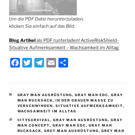
Um die PDF Datei herunterzuladen,
klicken Sie einfach auf das Bild.
Blog Artikel
als PDF runterladen! ActiveRiskShield-
Situative Aufmerksamkeit – Wachsamkeit im Alltag
F
T
T
E
T
a
w
el
m
ei
c
itt
e
ai
le
e
er
gr
l
n
KATEGORIEN
GRAY MAN AUSRÜSTUNG
,
GRAY MAN EDC
,
GRAY
b
a
MAN RUCKSACK
,
IN DER GRAUEN MASSE ZU
VERSCHWINDEN
,
SITUATIVE AUFMERKSAMKEIT
,
o
m
WACHSAMKEIT IM ALLTAG
o
SCHLAGWÖRTER
CITYSURVIVAL
,
GRAY MAN AUSRÜSTUNG
,
GRAY
MAN CONCEPT
,
GRAY MAN EDC
,
GRAY MAN
k
RUCKSACK
,
GREY MAN AUSRÜSTUNG
,
GREY MAN