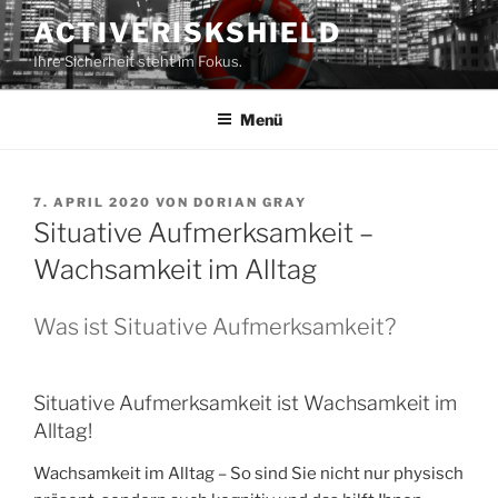
Zum
ACTIVERISKSHIELD
Inhalt
Ihre Sicherheit steht im Fokus.
springen
Menü
VERÖFFENTLICHT
7. APRIL 2020
VON
DORIAN GRAY
AM
Situative Aufmerksamkeit –
Wachsamkeit im Alltag
Was ist Situative Aufmerksamkeit?
Situative Aufmerksamkeit ist Wachsamkeit im
Alltag!
Wachsamkeit im Alltag – So sind Sie nicht nur physisch