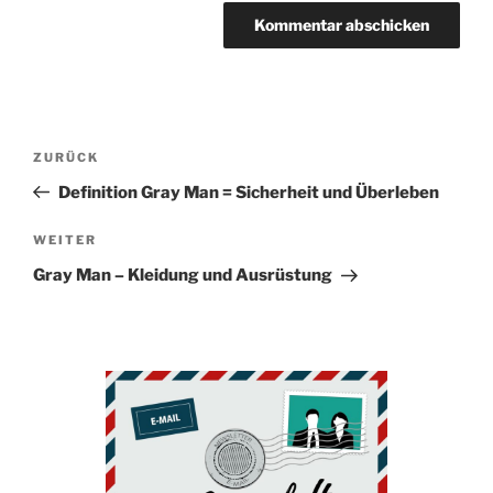
Beitragsnavigation
Vorheriger
ZURÜCK
Beitrag
Definition Gray Man = Sicherheit und Überleben
Nächster
WEITER
Beitrag
Gray Man – Kleidung und Ausrüstung