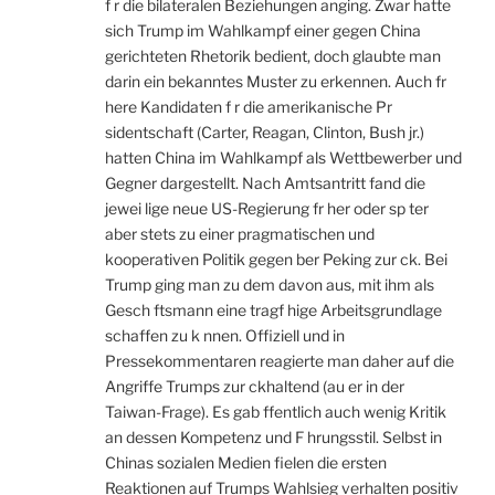
f r die bilateralen Beziehungen anging. Zwar hatte
sich Trump im Wahlkampf einer gegen China
gerichteten Rhetorik bedient, doch glaubte man
darin ein bekanntes Muster zu erkennen. Auch fr
here Kandidaten f r die amerikanische Pr
sidentschaft (Carter, Reagan, Clinton, Bush jr.)
hatten China im Wahlkampf als Wettbewerber und
Gegner dargestellt. Nach Amtsantritt fand die
jewei lige neue US-Regierung fr her oder sp ter
aber stets zu einer pragmatischen und
kooperativen Politik gegen ber Peking zur ck. Bei
Trump ging man zu dem davon aus, mit ihm als
Gesch ftsmann eine tragf hige Arbeitsgrundlage
schaffen zu k nnen. Offiziell und in
Pressekommentaren reagierte man daher auf die
Angriffe Trumps zur ckhaltend (au er in der
Taiwan-Frage). Es gab ffentlich auch wenig Kritik
an dessen Kompetenz und F hrungsstil. Selbst in
Chinas sozialen Medien fielen die ersten
Reaktionen auf Trumps Wahlsieg verhalten positiv