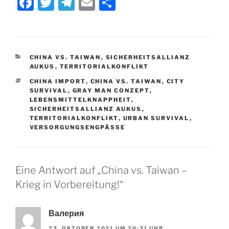
F
T
T
E
T
a
w
el
m
ei
c
itt
e
ai
le
e
er
gr
l
n
KATEGORIEN
CHINA VS. TAIWAN
,
SICHERHEITSALLIANZ
b
a
AUKUS
,
TERRITORIALKONFLIKT
o
m
SCHLAGWÖRTER
CHINA IMPORT
,
CHINA VS. TAIWAN
,
CITY
SURVIVAL
,
GRAY MAN CONZEPT
,
o
LEBENSMITTELKNAPPHEIT
,
SICHERHEITSALLIANZ AUKUS
,
k
TERRITORIALKONFLIKT
,
URBAN SURVIVAL
,
VERSORGUNGSENGPÄSSE
Eine Antwort auf „China vs. Taiwan –
Krieg in Vorbereitung!“
Валерия
23. OKTOBER 2021 UM 20:31 UHR