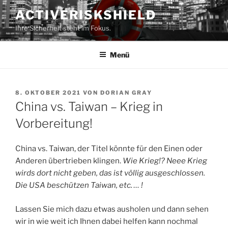
Zum
ACTIVERISKSHIELD
Inhalt
Ihre Sicherheit steht im Fokus.
springen
Menü
VERÖFFENTLICHT
8. OKTOBER 2021
VON
DORIAN GRAY
AM
China vs. Taiwan – Krieg in
Vorbereitung!
China vs. Taiwan, der Titel könnte für den Einen oder
Anderen übertrieben klingen.
Wie Krieg!? Neee Krieg
wirds dort nicht geben, das ist völlig ausgeschlossen.
Die USA beschützen Taiwan, etc. … !
Lassen Sie mich dazu etwas ausholen und dann sehen
wir in wie weit ich Ihnen dabei helfen kann nochmal