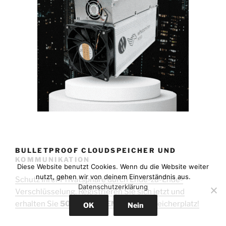
BULLETPROOF CLOUDSPEICHER UND
KOMMUNIKATION
Diese Website benutzt Cookies. Wenn du die Website weiter
nutzt, gehen wir von deinem Einverständnis aus.
Schutz Ihrer Privatsphäre durch Ende-zu-Ende-
Datenschutzerklärung
Verschlüsselung. Registrieren Sie sich jetzt und
erhalten Sie
50 GB KOSTENLOSEN*
Speicherplatz!
OK
Nein