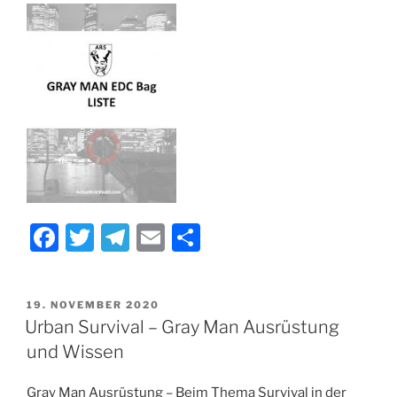
F
T
T
E
T
a
w
el
m
ei
c
itt
e
ai
le
VERÖFFENTLICHT
19. NOVEMBER 2020
e
er
gr
l
n
AM
Urban Survival – Gray Man Ausrüstung
b
a
und Wissen
o
m
Gray Man Ausrüstung – Beim Thema Survival in der