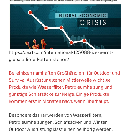
https://de.rt.com/international/125088-ics-warnt-
globale-lieferketten-stehen/
Bei einigen namhaften Großhändlern für Outdoor und
Survival Ausrüstung gehen Mittlerweile wichtige
Produkte wie Wasserfilter, Petroleumheizung und
günstige Schlafsäcke zur Neige. Einige Produkte
kommen erst in Monaten nach, wenn überhaupt.
Besonders das rar werden von Wasserfiltern,
Petroleumheizungen, Schlafsäcken und Winter
Outdoor Ausrüstung lässt einen hellhörig werden,