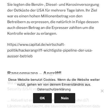
Sie legten die Benzin-, Diesel- und Kerosinversorgung
der Ostküste der USA für mehrere Tage lahm. Ihr Ziel
war es einen hohen Millionenbetrag von den
Betreibern zu erpressen, die natürlich in Folge dessen
auch diesen Betrag an die Erpresser zahlten um die
Kontrolle wieder zu erlangen.
https://www.capital.de/wirtschaft-
politik/hackerangriff-wichtigste-pipeline-der-usa-
ausser-betrieb
Ransomware – Angriff!
Diese Website benutzt Cookies. Wenn du die Website weiter
Wir erinnern uns an die Warnung von Homeland
nutzt, gehen wir von deinem Einverständnis aus.
Security (USA) vor einigen Wochen:
Datenschutzerklärung
OK
Nein
… Aktuell ist einen
Ransomware
in siebzehn (17)
Ländern aufgetaucht, die tausende Unternehmen dazu