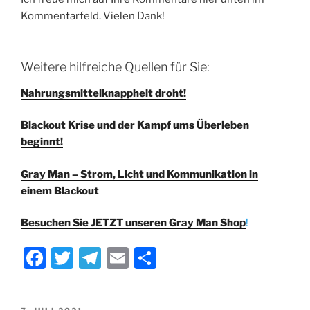
Kommentarfeld. Vielen Dank!
Weitere hilfreiche Quellen für Sie:
Nahrungsmittelknappheit droht!
Blackout Krise und der Kampf ums Überleben
beginnt!
Gray Man – Strom, Licht und Kommunikation in
einem Blackout
Besuchen Sie JETZT unseren Gray Man Shop
!
F
T
T
E
T
a
w
el
m
ei
c
itt
e
ai
le
VERÖFFENTLICHT