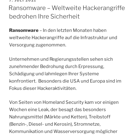
7. JULI 2021
e
er
gr
l
n
AM
Ransomware – Weltweite Hackerangriffe
b
a
bedrohen Ihre Sicherheit
o
m
Ransomware
– In den letzten Monaten haben
o
weltweite Hackerangriffe auf die Infrastruktur und
k
Versorgung zugenommen.
Unternehmen und Regierungsstellen sehen sich
zunehmender Bedrohung durch Erpressung,
Schädigung und lahmlegen Ihrer Systeme
konfrontiert. Besonders die USA und Europa sind im
Fokus dieser Hackeraktivitäten.
Von Seiten von Homeland Security kam vor einigen
Wochen eine Leak, der besagt das besonders
Nahrungsmittel (Märkte und Ketten), Treibstoff
(Benzin-, Diesel- und Kerosin), Stromnetze,
Kommunikation und Wasserversorgung möglicher