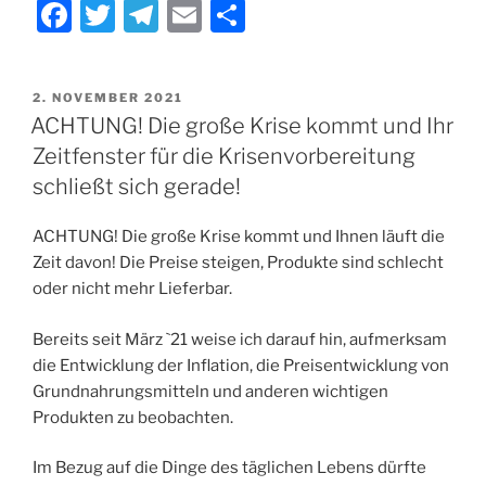
F
T
T
E
T
a
w
el
m
ei
c
itt
e
ai
le
VERÖFFENTLICHT
2. NOVEMBER 2021
e
er
gr
l
n
AM
ACHTUNG! Die große Krise kommt und Ihr
b
a
Zeitfenster für die Krisenvorbereitung
o
m
schließt sich gerade!
o
ACHTUNG! Die große Krise kommt und Ihnen läuft die
k
Zeit davon! Die Preise steigen, Produkte sind schlecht
oder nicht mehr Lieferbar.
Bereits seit März `21 weise ich darauf hin, aufmerksam
die Entwicklung der Inflation, die Preisentwicklung von
Grundnahrungsmitteln und anderen wichtigen
Produkten zu beobachten.
Im Bezug auf die Dinge des täglichen Lebens dürfte