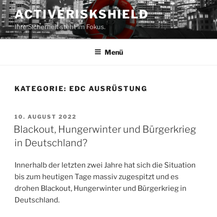
Zum
ACTIVERISKSHIELD
Inhalt
Ihre Sicherheit steht im Fokus.
springen
Menü
KATEGORIE:
EDC AUSRÜSTUNG
VERÖFFENTLICHT
10. AUGUST 2022
AM
Blackout, Hungerwinter und Bürgerkrieg
in Deutschland?
Innerhalb der letzten zwei Jahre hat sich die Situation
bis zum heutigen Tage massiv zugespitzt und es
drohen Blackout, Hungerwinter und Bürgerkrieg in
Deutschland.