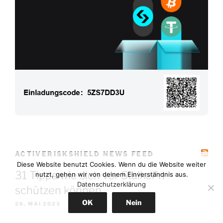
ACTIVERISKSHIELD NEWS FEED
Diese Website benutzt Cookies. Wenn du die Website weiter
31 Tipps wie sich vor Stalker’n
nutzt, gehen wir von deinem Einverständnis aus.
Datenschutzerklärung
schützen können
OK
Nein
26. MAI 2023