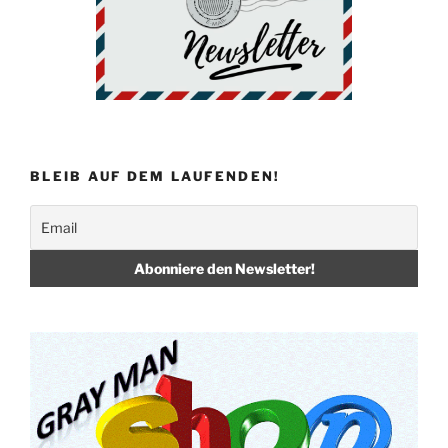
o
k
BLEIB AUF DEM LAUFENDEN!