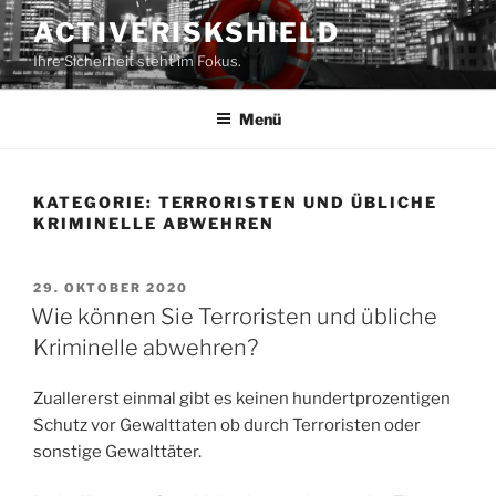
Zum
ACTIVERISKSHIELD
Inhalt
Ihre Sicherheit steht im Fokus.
springen
Menü
KATEGORIE:
TERRORISTEN UND ÜBLICHE
KRIMINELLE ABWEHREN
VERÖFFENTLICHT
29. OKTOBER 2020
AM
Wie können Sie Terroristen und übliche
Kriminelle abwehren?
Zuallererst einmal gibt es keinen hundertprozentigen
Schutz vor Gewalttaten ob durch Terroristen oder
sonstige Gewalttäter.