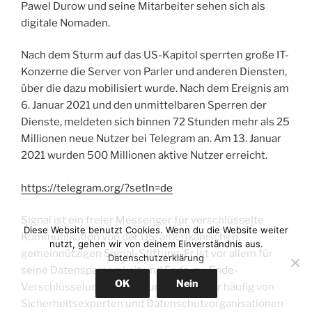
Pawel Durow und seine Mitarbeiter sehen sich als
digitale Nomaden.
Nach dem Sturm auf das US-Kapitol sperrten große IT-
Konzerne die Server von Parler und anderen Diensten,
über die dazu mobilisiert wurde. Nach dem Ereignis am
6. Januar 2021 und den unmittelbaren Sperren der
Dienste, meldeten sich binnen 72 Stunden mehr als 25
Millionen neue Nutzer bei Telegram an. Am 13. Januar
2021 wurden 500 Millionen aktive Nutzer erreicht.
https://telegram.org/?setln=de
Signal ist ein freier Messenger für verschlüsselte
Diese Website benutzt Cookies. Wenn du die Website weiter
Kommunikation von der US-amerikanischen,
nutzt, gehen wir von deinem Einverständnis aus.
gemeinnützigen Signal-Stiftung. Er ist vor allem für
Datenschutzerklärung
seine Datensparsamkeit und Ende-zu-Ende-
OK
Nein
Verschlüsselung bekannt und wird daher häufig von
Sicherheitsexperten und Datenschutzorganisationen