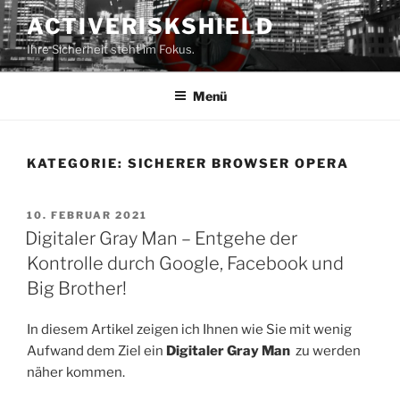
Zum
ACTIVERISKSHIELD
Inhalt
Ihre Sicherheit steht im Fokus.
springen
Menü
KATEGORIE:
SICHERER BROWSER OPERA
VERÖFFENTLICHT
10. FEBRUAR 2021
AM
Digitaler Gray Man – Entgehe der
Kontrolle durch Google, Facebook und
Big Brother!
In diesem Artikel zeigen ich Ihnen wie Sie mit wenig
Aufwand dem Ziel ein
Digitaler Gray Man
zu werden
näher kommen.