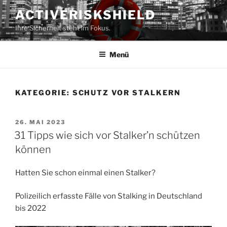
Zum
ACTIVERISKSHIELD
Inhalt
Ihre Sicherheit steht im Fokus.
springen
Menü
KATEGORIE:
SCHUTZ VOR STALKERN
VERÖFFENTLICHT
26. MAI 2023
AM
31 Tipps wie sich vor Stalker’n schützen
können
Hatten Sie schon einmal einen Stalker?
Polizeilich erfasste Fälle von Stalking in Deutschland
bis 2022