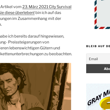
 Artikel vom
23. März 2021 City Survival
ie diese überleben!
bin ich auf das
hungen im Zusammenhang mit der
.
abe ich bereits darauf hingewiesen,
ung- Preissteigerungen von
BLEIB AUF D
eren lebenswichtigen Gütern und
erkettenunterbrechungen zu beobachten.