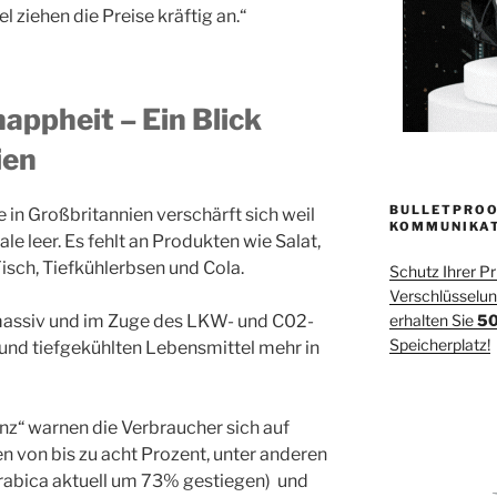
 ziehen die Preise kräftig an.“
ppheit – Ein Blick
ien
BULLETPROO
in Großbritannien verschärft sich weil
KOMMUNIKA
le leer. Es fehlt an Produkten wie Salat,
Fisch, Tiefkühlerbsen und Cola.
Schutz Ihrer P
Verschlüsselung
n massiv und im Zuge des LKW- und C02-
erhalten Sie
50
Speicherplatz!
nd tiefgekühlten Lebensmittel mehr in
inz“ warnen die Verbraucher sich auf
en von bis zu acht Prozent, unter anderen
Arabica aktuell um 73% gestiegen) und