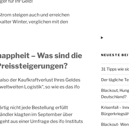
r für Ihr Geld!
 Strom steigen auch und erreichen
kalter Winter, verglichen mit den
appheit – Was sind die
NEUESTE BE
Preissteigerungen?
31 Tipps wie si
Der tägliche Te
, also der Kaufkraftverlust Ihres Geldes
eltweiten Logistik“, so wie es das ifo
Blackout, Hung
Deutschland?
Krisenfall – In
tig nicht jede Bestellung erfüllt
Bürgerkriegsäh
händler klagten im September über
ht aus einer Umfrage des ifo Instituts
Blackout- Wenn