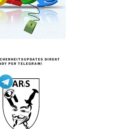
ICHERHEITSUPDATES DIREKT
NDY PER TELEGRAM!