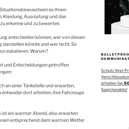
r Situationsbewusstsein es Ihnen
n, Kleidung, Ausrüstung und das
 zu erkenne und zu bewerten.
rtung entscheiden können, wer von diesen
 darstellen könnte und wer nicht. So
ation eskalieren. Warum?
BULLETPROO
KOMMUNIKA
tet und Entscheidungen getroffen
Schutz Ihrer P
ungen:
Verschlüsselung
erhalten Sie
50
ch an einer Tankstelle und erwarten,
Speicherplatz!
entweder dort arbeiten, ihre Fahrzeuge
s ist ein warmer Abend, also erwarten
rsonen entsprechend dem warmen Wetter