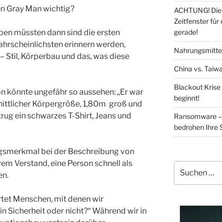
en Gray Man wichtig?
ACHTUNG! Die 
Zeitfenster für
gerade!
ben müssten dann sind die ersten
ahrscheinlichsten erinnern werden,
Nahrungsmittel
– Stil, Körperbau und das, was diese
China vs. Taiwa
Blackout Krise
n könnte ungefähr so ​​aussehen: „Er war
beginnt!
 Körpergröße, 1,80m groß und
trug ein schwarzes T-Shirt, Jeans und
Ransomware – 
bedrohen Ihre 
ngsmerkmal bei der Beschreibung von
em Verstand, eine Person schnell als
Suchen
en.
nach:
tet Menschen, mit denen wir
h in Sicherheit oder nicht?“ Während wir in