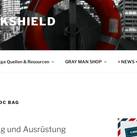
SKSHIELD
ige Quellen & Resourcen
GRAY MAN SHOP
> NEWS 
DC BAG
ng und Ausrüstung