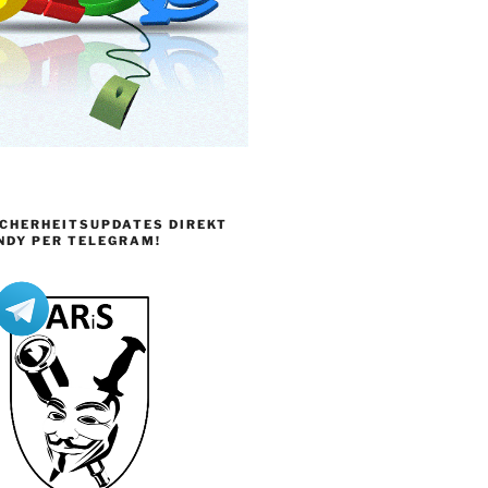
ICHERHEITSUPDATES DIREKT
NDY PER TELEGRAM!