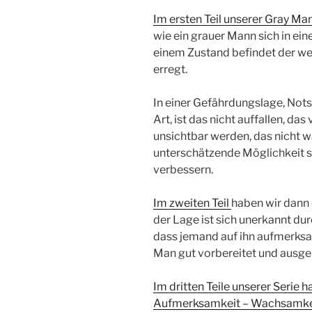
Im ersten Teil unserer Gray Man
wie ein grauer Mann sich in ei
einem Zustand befindet der we
erregt.
In einer Gefährdungslage, Nots
Art, ist das nicht auffallen, d
unsichtbar werden, das nicht 
unterschätzende Möglichkeit 
verbessern.
Im zweiten Teil
haben wir dann 
der Lage ist sich unerkannt d
dass jemand auf ihn aufmerksam 
Man gut vorbereitet und ausge
Im dritten Teile unserer Serie 
Aufmerksamkeit – Wachsamkei