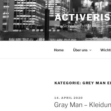
Zum
Inhalt
ACTIVERI
springen
Ihre Sicherheit steht im Fokus.
Home
Über uns
Wicht
KATEGORIE:
GREY MAN E
VERÖFFENTLICHT
14. APRIL 2020
AM
Gray Man – Kleidu