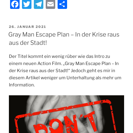
F
T
T
E
T
a
w
el
m
ei
c
itt
e
ai
le
VERÖFFENTLICHT
26. JANUAR 2021
e
er
gr
l
n
AM
Gray Man Escape Plan – In der Krise raus
b
a
aus der Stadt!
o
m
Der Titel kommt ein wenig rüber wie das Intro zu
o
einem neuen Action Film. „Gray Man Escape Plan – In
k
der Krise raus aus der Stadt!“ Jedoch geht es mir in
diesem Artikel weniger um Unterhaltung als mehr um
Information.