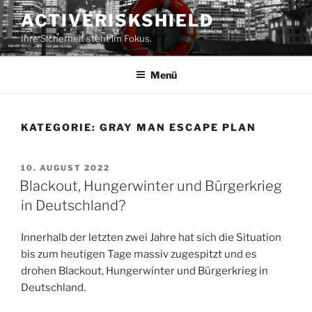
Zum
ACTIVERISKSHIELD
Inhalt
Ihre Sicherheit steht im Fokus.
springen
Menü
KATEGORIE:
GRAY MAN ESCAPE PLAN
VERÖFFENTLICHT
10. AUGUST 2022
AM
Blackout, Hungerwinter und Bürgerkrieg
in Deutschland?
Innerhalb der letzten zwei Jahre hat sich die Situation
bis zum heutigen Tage massiv zugespitzt und es
drohen Blackout, Hungerwinter und Bürgerkrieg in
Deutschland.