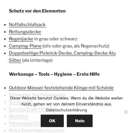
Schutz vor den Elementen
Notfallschlafsack
Rettungsdecke
Regenjacke
in grau oder schwarz
Camping-Plane
(oliv oder grau, als Regenschutz)
Doppelseitige Picknick-Decke, Camping-Decke Alu
Silber
(als Unterlage)
Werkzeuge – Tools – Hygiene – Erste Hilfe
Outdoor Messer feststehende Klinge mit Scheide
Schweizer Taschenmesser
Diese Website benutzt Cookies. Wenn du die Website weiter
Survival Kit
nutzt, gehen wir von deinem Einverständnis aus.
Survival Erste Hilfe Set
Datenschutzerklärung
Multitool
OK
Nein
Panzertape Silber
Reise Desinfektionstücher