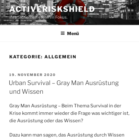
Zum
ACTIVERISKSHIELD
Inhalt
Ihre Sicherheit steht im Fokus.
springen
Menü
KATEGORIE:
ALLGEMEIN
VERÖFFENTLICHT
19. NOVEMBER 2020
AM
Urban Survival – Gray Man Ausrüstung
und Wissen
Gray Man Ausrüstung – Beim Thema Survival in der
Krise kommt immer wieder die Frage was wichtiger ist,
die Ausrüstung oder das Wissen?
Dazu kann man sagen, das Ausrüstung durch Wissen