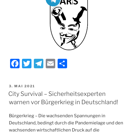
F
T
T
E
T
a
w
el
m
ei
c
itt
e
ai
le
VERÖFFENTLICHT
3. MAI 2021
e
er
gr
l
n
AM
City Survival – Sicherheitsexperten
b
a
warnen vor Bürgerkrieg in Deutschland!
o
m
Bürgerkrieg – Die wachsenden Spannungen in
o
Deutschland, bedingt durch die Pandemielage und den
k
wachsenden wirtschaftlichen Druck auf die