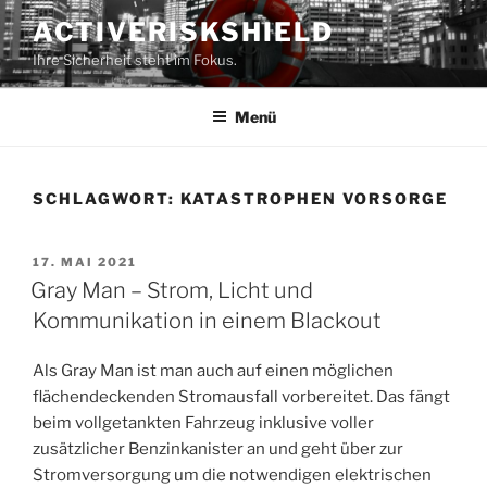
Zum
ACTIVERISKSHIELD
Inhalt
Ihre Sicherheit steht im Fokus.
springen
Menü
SCHLAGWORT:
KATASTROPHEN VORSORGE
VERÖFFENTLICHT
17. MAI 2021
AM
Gray Man – Strom, Licht und
Kommunikation in einem Blackout
Als Gray Man ist man auch auf einen möglichen
flächendeckenden Stromausfall vorbereitet. Das fängt
beim vollgetankten Fahrzeug inklusive voller
zusätzlicher Benzinkanister an und geht über zur
Stromversorgung um die notwendigen elektrischen