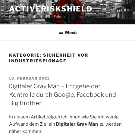
Zum
ACTIVERISKSHIELD
Inhalt
Ihre Sicherheit steht im Fokus.
springen
Menü
KATEGORIE:
SICHERHEIT VOR
INDUSTRIESPIONAGE
VERÖFFENTLICHT
10. FEBRUAR 2021
AM
Digitaler Gray Man – Entgehe der
Kontrolle durch Google, Facebook und
Big Brother!
In diesem Artikel zeigen ich Ihnen wie Sie mit wenig
Aufwand dem Ziel ein
Digitaler Gray Man
zu werden
näher kommen.