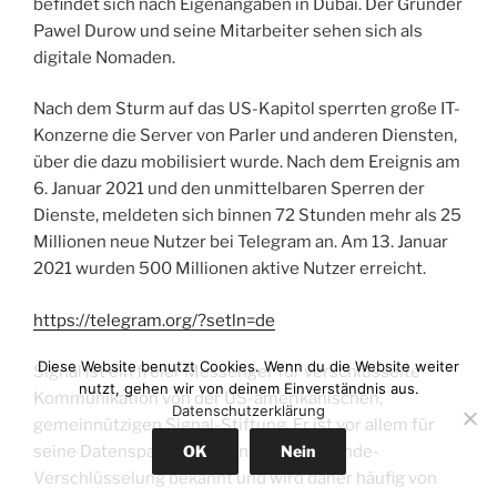
befindet sich nach Eigenangaben in Dubai. Der Gründer
Pawel Durow und seine Mitarbeiter sehen sich als
digitale Nomaden.
Nach dem Sturm auf das US-Kapitol sperrten große IT-
Konzerne die Server von Parler und anderen Diensten,
über die dazu mobilisiert wurde. Nach dem Ereignis am
6. Januar 2021 und den unmittelbaren Sperren der
Dienste, meldeten sich binnen 72 Stunden mehr als 25
Millionen neue Nutzer bei Telegram an. Am 13. Januar
2021 wurden 500 Millionen aktive Nutzer erreicht.
https://telegram.org/?setln=de
Diese Website benutzt Cookies. Wenn du die Website weiter
Signal ist ein freier Messenger für verschlüsselte
nutzt, gehen wir von deinem Einverständnis aus.
Kommunikation von der US-amerikanischen,
Datenschutzerklärung
gemeinnützigen Signal-Stiftung. Er ist vor allem für
seine Datensparsamkeit und Ende-zu-Ende-
OK
Nein
Verschlüsselung bekannt und wird daher häufig von