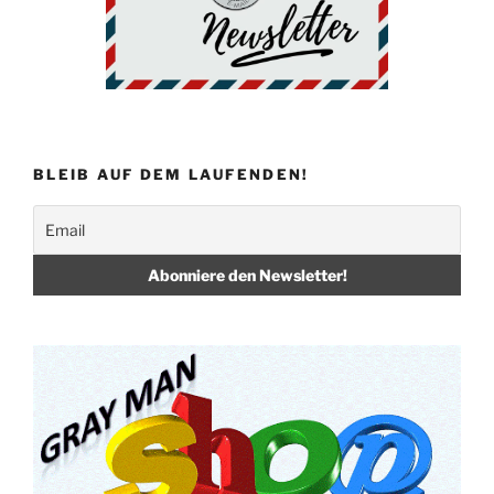
o
k
BLEIB AUF DEM LAUFENDEN!