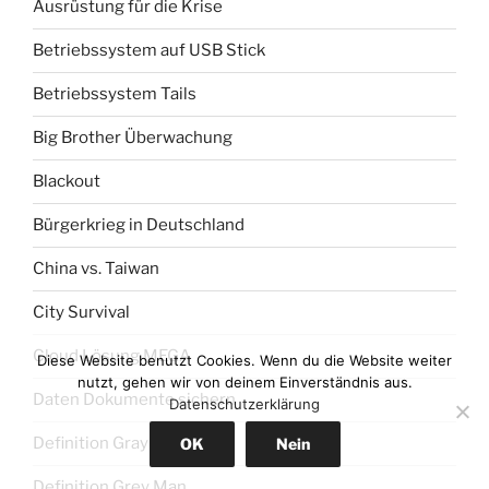
Ausrüstung für die Krise
Betriebssystem auf USB Stick
Betriebssystem Tails
Big Brother Überwachung
Blackout
Bürgerkrieg in Deutschland
China vs. Taiwan
City Survival
Cloud Lösung MEGA
Diese Website benutzt Cookies. Wenn du die Website weiter
nutzt, gehen wir von deinem Einverständnis aus.
Daten Dokumente sichern
Datenschutzerklärung
Definition Gray Man
OK
Nein
Definition Grey Man