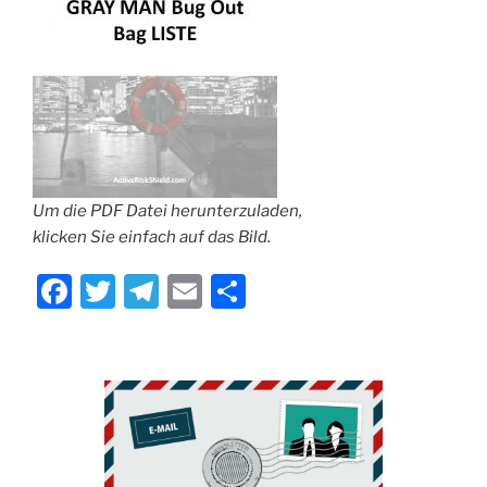
Um die PDF Datei herunterzuladen,
klicken Sie einfach auf das Bild.
F
T
T
E
T
a
w
el
m
ei
c
itt
e
ai
le
e
er
gr
l
n
b
a
o
m