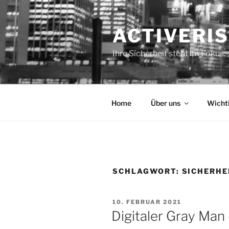
Zum
Inhalt
ACTIVERI
springen
Ihre Sicherheit steht im Fokus.
Home
Über uns
Wicht
SCHLAGWORT:
SICHERHE
VERÖFFENTLICHT
10. FEBRUAR 2021
AM
Digitaler Gray Man