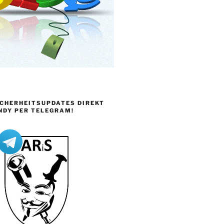
ICHERHEITSUPDATES DIREKT
NDY PER TELEGRAM!