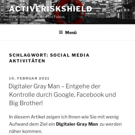
Zum
ACTIVERISKSHIELD
Inhalt
Ihre Sicherheit steht im Fokus.
springen
Menü
SCHLAGWORT:
SOCIAL MEDIA
AKTIVITÄTEN
VERÖFFENTLICHT
10. FEBRUAR 2021
AM
Digitaler Gray Man – Entgehe der
Kontrolle durch Google, Facebook und
Big Brother!
In diesem Artikel zeigen ich Ihnen wie Sie mit wenig
Aufwand dem Ziel ein
Digitaler Gray Man
zu werden
näher kommen.