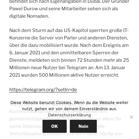
befindet sich nach Eigenangaben in Dubai. Der Gründer
Pawel Durow und seine Mitarbeiter sehen sich als
digitale Nomaden.
Nach dem Sturm auf das US-Kapitol sperrten große IT-
Konzerne die Server von Parler und anderen Diensten,
über die dazu mobilisiert wurde. Nach dem Ereignis am
6. Januar 2021 und den unmittelbaren Sperren der
Dienste, meldeten sich binnen 72 Stunden mehr als 25
Millionen neue Nutzer bei Telegram an. Am 13. Januar
2021 wurden 500 Millionen aktive Nutzer erreicht.
https://telegram.org/?setln=de
Diese Website benutzt Cookies. Wenn du die Website weiter
Signal ist ein freier Messenger für verschlüsselte
nutzt, gehen wir von deinem Einverständnis aus.
Kommunikation von der US-amerikanischen,
Datenschutzerklärung
gemeinnützigen Signal-Stiftung. Er ist vor allem für
seine Datensparsamkeit und Ende-zu-Ende-
OK
Nein
Verschlüsselung bekannt und wird daher häufig von