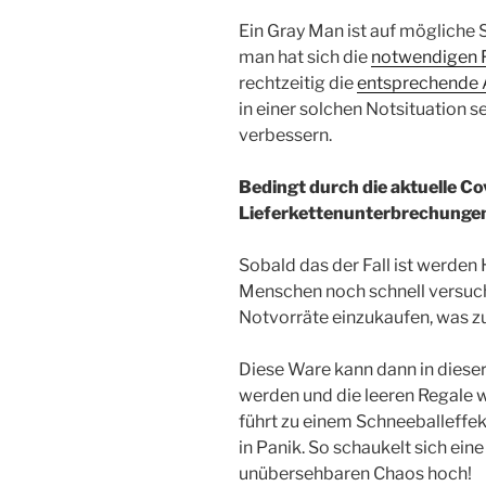
Ein Gray Man ist auf mögliche S
man hat sich die
notwendigen 
rechtzeitig die
entsprechende 
in einer solchen Notsituation s
verbessern.
Bedingt durch die aktuelle Co
Lieferkettenunterbrechunge
Sobald das der Fall ist werde
Menschen noch schnell versuc
Notvorräte einzukaufen, was z
Diese Ware kann dann in dieser
werden und die leeren Regale w
führt zu einem Schneeballeffe
in Panik. So schaukelt sich ei
unübersehbaren Chaos hoch!