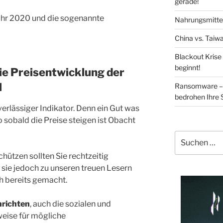
gerade!
 Jahr 2020 und die sogenannte
Nahrungsmittel
China vs. Taiwa
Blackout Krise
beginnt!
die Preisentwicklung der
l
Ransomware – 
bedrohen Ihre 
verlässiger Indikator. Denn ein Gut was
o sobald die Preise steigen ist Obacht
Suchen
nach:
hützen sollten Sie rechtzeitig
sie jedoch zu unseren treuen Lesern
h bereits gemacht.
hrichten
, auch die sozialen und
eise für mögliche