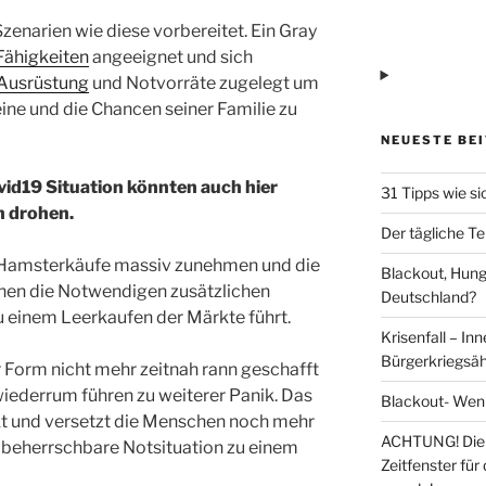
zenarien wie diese vorbereitet. Ein Gray
Fähigkeiten
angeeignet und sich
Ausrüstung
und Notvorräte zugelegt um
eine und die Chancen seiner Familie zu
NEUESTE BE
vid19 Situation könnten auch hier
31 Tipps wie si
n drohen.
Der tägliche Te
n Hamsterkäufe massiv zunehmen und die
Blackout, Hung
hen die Notwendigen zusätzlichen
Deutschland?
u einem Leerkaufen der Märkte führt.
Krisenfall – In
Bürgerkriegsäh
 Form nicht mehr zeitnah rann geschafft
iederrum führen zu weiterer Panik. Das
Blackout- Wenn
kt und versetzt die Menschen noch mehr
ACHTUNG! Die 
ne beherrschbare Notsituation zu einem
Zeitfenster für