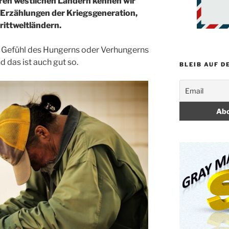
ren westlichen Ländern kennen wir
Erzählungen der Kriegsgeneration,
ittweltländern.
s Gefühl des Hungerns oder Verhungerns
 das ist auch gut so.
BLEIB AUF D