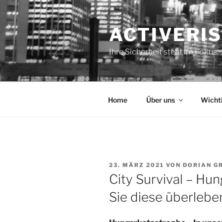
Zum
Inhalt
ACTIVERI
springen
Ihre Sicherheit steht im Fokus.
Home
Über uns
Wicht
VERÖFFENTLICHT
23. MÄRZ 2021
VON
DORIAN G
AM
City Survival – Hu
Sie diese überlebe