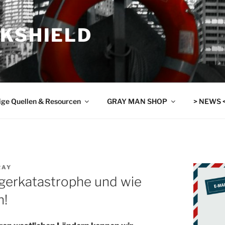
SKSHIELD
ige Quellen & Resourcen
GRAY MAN SHOP
> NEWS 
RAY
ngerkatastrophe und wie
n!