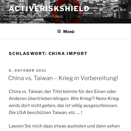
Zum
ACTIVERISKSHIELD
Inhalt
Ihre Sicherheit steht im Fokus.
springen
Menü
SCHLAGWORT:
CHINA IMPORT
VERÖFFENTLICHT
8. OKTOBER 2021
AM
China vs. Taiwan – Krieg in Vorbereitung!
China vs. Taiwan, der Titel könnte für den Einen oder
Anderen übertrieben klingen.
Wie Krieg!? Neee Krieg
wirds dort nicht geben, das ist völlig ausgeschlossen.
Die USA beschützen Taiwan, etc. … !
Lassen Sie mich dazu etwas ausholen und dann sehen