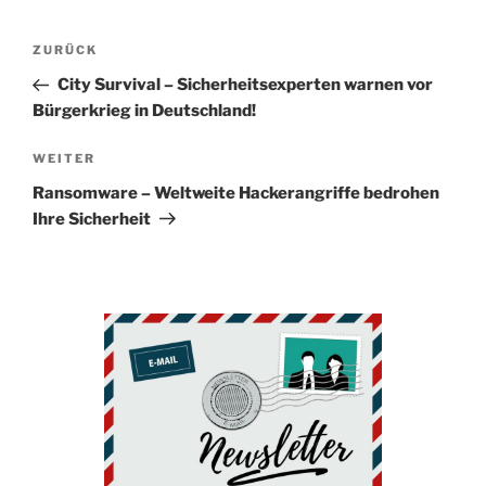
Beitragsnavigation
Vorheriger
ZURÜCK
Beitrag
City Survival – Sicherheitsexperten warnen vor
Bürgerkrieg in Deutschland!
Nächster
WEITER
Beitrag
Ransomware – Weltweite Hackerangriffe bedrohen
Ihre Sicherheit