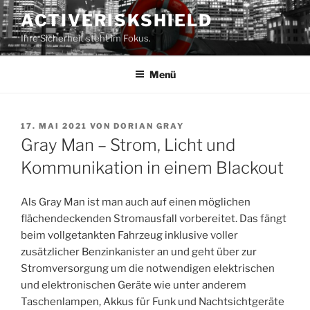
Zum
ACTIVERISKSHIELD
Inhalt
Ihre Sicherheit steht im Fokus.
springen
Menü
VERÖFFENTLICHT
17. MAI 2021
VON
DORIAN GRAY
AM
Gray Man – Strom, Licht und
Kommunikation in einem Blackout
Als Gray Man ist man auch auf einen möglichen
flächendeckenden Stromausfall vorbereitet. Das fängt
beim vollgetankten Fahrzeug inklusive voller
zusätzlicher Benzinkanister an und geht über zur
Stromversorgung um die notwendigen elektrischen
und elektronischen Geräte wie unter anderem
Taschenlampen, Akkus für Funk und Nachtsichtgeräte