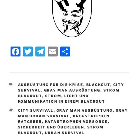
F
T
T
E
T
a
w
el
m
ei
c
itt
e
ai
le
e
er
gr
l
n
KATEGORIEN
AUSRÜSTUNG FÜR DIE KRISE
,
BLACKOUT
,
CITY
b
a
SURVIVAL
,
GRAY MAN AUSRÜSTUNG
,
STROM
BLACKOUT
,
STROM, LICHT UND
o
m
KOMMUNIKATION IN EINEM BLACKOUT
o
SCHLAGWÖRTER
CITY SURVIVAL
,
GRAY MAN AUSRÜSTUNG
,
GRAY
MAN URBAN SURVIVAL
,
KATASTROPHEN
k
RATGEBER
,
KATASTROPHEN VORSORGE
,
SICHERHEIT UND ÜBERLEBEN
,
STROM
BLACKOUT
,
URBAN SURVIVAL