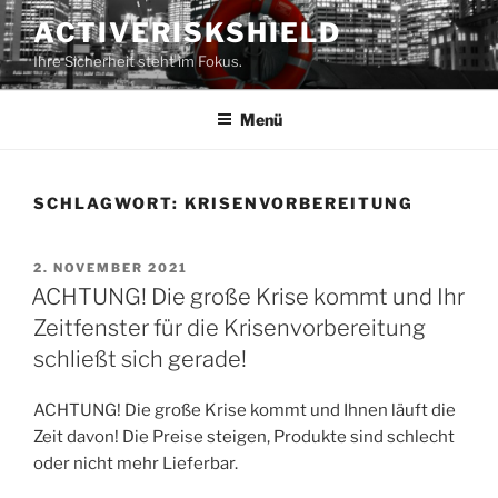
Zum
ACTIVERISKSHIELD
Inhalt
Ihre Sicherheit steht im Fokus.
springen
Menü
SCHLAGWORT:
KRISENVORBEREITUNG
VERÖFFENTLICHT
2. NOVEMBER 2021
AM
ACHTUNG! Die große Krise kommt und Ihr
Zeitfenster für die Krisenvorbereitung
schließt sich gerade!
ACHTUNG! Die große Krise kommt und Ihnen läuft die
Zeit davon! Die Preise steigen, Produkte sind schlecht
oder nicht mehr Lieferbar.