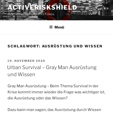
Zum
ACTIVERISKSHIELD
Inhalt
Ihre Sicherheit steht im Fokus.
springen
Menü
SCHLAGWORT:
AUSRÜSTUNG UND WISSEN
VERÖFFENTLICHT
19. NOVEMBER 2020
AM
Urban Survival – Gray Man Ausrüstung
und Wissen
Gray Man Ausrüstung – Beim Thema Survival in der
Krise kommt immer wieder die Frage was wichtiger ist,
die Ausrüstung oder das Wissen?
Dazu kann man sagen, das Ausrüstung durch Wissen