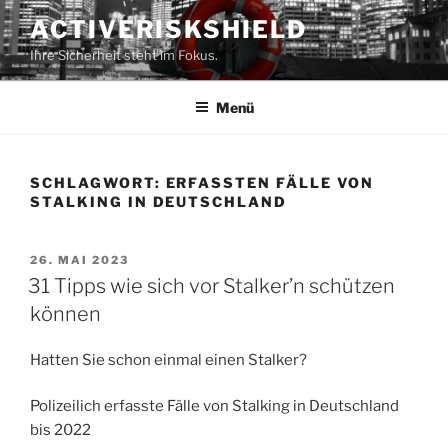
Zum
ACTIVERISKSHIELD
Inhalt
Ihre Sicherheit steht im Fokus.
springen
Menü
SCHLAGWORT:
ERFASSTEN FÄLLE VON
STALKING IN DEUTSCHLAND
VERÖFFENTLICHT
26. MAI 2023
AM
31 Tipps wie sich vor Stalker’n schützen
können
Hatten Sie schon einmal einen Stalker?
Polizeilich erfasste Fälle von Stalking in Deutschland
bis 2022